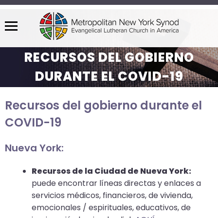
Menu
The
RECURSOS DEL GOBIERNO
site
navigation
DURANTE EL COVID-19
utilizes
arrow,
Recursos del gobierno durante el
enter,
escape,
COVID-19
and
space
Nueva York:
bar
key
Recursos de la Ciudad de Nueva York:
commands.
puede encontrar líneas directas y enlaces a
Left
servicios médicos, financieros, de vivienda,
and
emocionales / espirituales, educativos, de
right