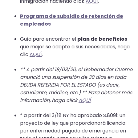
inmigración haciendo click
AQUÍ
.
arrows
move
Programa de subsidio de retención de
across
empleados
top
level
Guía para encontrar el
plan de beneficios
links
que mejor se adapte a sus necesidades, haga
and
clic
AQUÍ
.
expand
/
** A partir del 18/03/20, el Gobernador Cuomo
close
anunció una suspensión de 30 días en toda
menus
DEUDA REFERIDA POR EL ESTADO (es decir,
in
estudiante, médico, etc.) ** Para obtener más
sub
información, haga click
AQUÍ
.
levels.
Up
* a partir del 3/18 NY ha aprobado S.8091: un
and
proyecto de ley que proporcionará licencia
Down
por enfermedad pagada de emergencia en
arrows