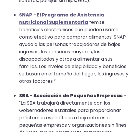
solteros, parejas sin hijos, etc.).
closes
them
SNAP - El Programa de Asistencia
as
Nutricional Suplementaria
“emite
well.
beneficios electrónicos que pueden usarse
Tab
como efectivo para comprar alimentos. SNAP
will
ayuda a las personas trabajadoras de bajos
move
ingresos, las personas mayores, los
on
discapacitados y otros a alimentar a sus
to
familias. Los niveles de elegibilidad y beneficios
the
se basan en el tamaño del hogar, los ingresos y
next
otros factores ”.
part
of
SBA - Asociación de Pequeñas Empresas
-
the
"La SBA trabajará directamente con los
site
Gobernadores estatales para proporcionar
rather
préstamos específicos a bajo interés a
than
pequeñas empresas y organizaciones sin fines