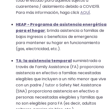
todo el estado para aquellos sujetos a
will
cuarentena / aislamiento debido a COVID19.
open
Para más información, haga click
AQUÍ
.
main
level
HEAP - Programa de asistencia energética
menus
para el hogar
; brinda asistencia a familias de
and
bajos ingresos o beneficios de emergencia
toggle
para mantener su hogar en funcionamiento
through
(gas, electricidad, etc.).
sub
tier
TA: la asistencia temporal
suministrada a
links.
través de Family Assistance (FA) proporciona
Enter
asistencia en efectivo a familias necesitadas
and
elegibles que incluyen a un niño menor que vive
space
con un padre / tutor o Safety Net Assistance
open
(SNA) proporciona asistencia en efectivo a
menus
personas necesitadas elegibles y familias que
and
no son elegibles para FA (es decir, adultos
escape