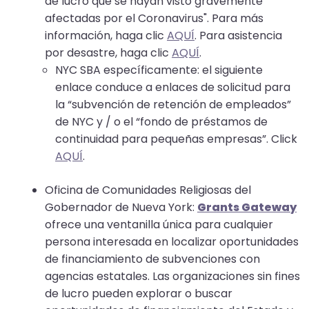
go
de lucro que se hayan visto gravemente
through
afectadas por el Coronavirus". Para más
menu
información, haga clic
AQUÍ
. Para asistencia
items.
por desastre, haga clic
AQUÍ
.
NYC SBA específicamente: el siguiente
enlace conduce a enlaces de solicitud para
la “subvención de retención de empleados”
de NYC y / o el “fondo de préstamos de
continuidad para pequeñas empresas”. Click
AQUÍ
.
Oficina de Comunidades Religiosas del
Gobernador de Nueva York:
Grants Gateway
ofrece una ventanilla única para cualquier
persona interesada en localizar oportunidades
de financiamiento de subvenciones con
agencias estatales. Las organizaciones sin fines
de lucro pueden explorar o buscar